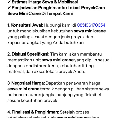
✔ Estimasi Harga Sewa & Mobilisasi
✔ Penjadwalan Pengiriman ke Lokasi ProyekCara
Sewa Mini Crane Di Tempat Kami
1.
Konsultasi Awal:
Hubungi kami di
085196170354
untuk mendiskusikan kebutuhan
sewa mini crane
yang paling sesuai dengan jenis proyek dan
kapasitas angkat yang Anda butuhkan.
2.
Diskusi Spesifikasi:
Tim kami akan membantu
memastikan unit
sewa mini crane
yang dipilih sesuai
dengan kondisi area kerja, kebutuhan lifting
material, dan akses lokasi proyek Anda.
3.
Negosiasi Harga:
Dapatkan penawaran harga
sewa mini crane
terbaik dengan pilihan sistem sewa
bulanan maupun jangka panjang yang fleksibel
sesuai kebutuhan proyek.
4.
Finalisasi & Pengiriman:
Setelah proses
administrasi selesai, unit
sewa mini crane
akan