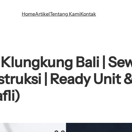
Home
Artikel
Tentang Kami
Kontak
Klungkung Bali | Se
truksi | Ready Unit
li)