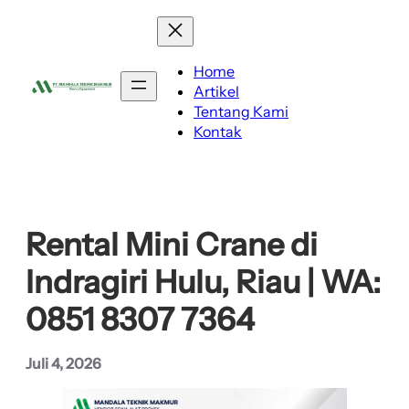
Lewati
ke
konten
Home
Artikel
Tentang Kami
Kontak
Rental Mini Crane di
Indragiri Hulu, Riau | WA:
0851 8307 7364
Juli 4, 2026