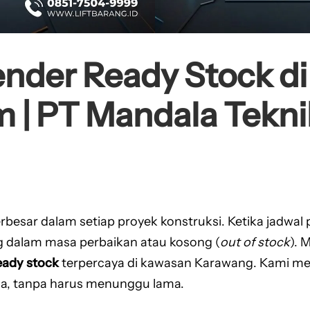
ender Ready Stock d
im | PT Mandala Tek
erbesar dalam setiap proyek konstruksi. Ketika jadwa
 dalam masa perbaikan atau kosong (
out of stock
). 
eady stock
terpercaya di kawasan Karawang. Kami m
juga, tanpa harus menunggu lama.