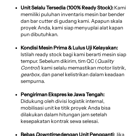
Unit Selalu Tersedia (100% Ready Stock):
Kami
memiliki puluhan inventaris mesin bar bender
dan bar cutter di gudang kami. Apapun skala
proyek Anda, kami siap menyuplai alat kapan
pun dibutuhkan.
Kondisi Mesin Prima & Lulus Uji Kelayakan:
Istilah ready stock bagi kami berarti mesin siap
tempur. Sebelum dikirim, tim QC (
Quality
Control
) kami selalu memastikan motor listrik,
gearbox
, dan panel kelistrikan dalam keadaan
sempurna.
Pengiriman Ekspres ke Jawa Tengah:
Didukung oleh divisi logistik internal,
mobilisasi unit ke titik proyek Anda bisa
dilakukan dalam hitungan jam setelah
kesepakatan kontrak sewa selesai.
Bebas
Downtime
dengan Unit Pengganti:
Jika