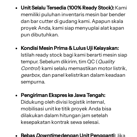
Unit Selalu Tersedia (100% Ready Stock):
Kami
memiliki puluhan inventaris mesin bar bender
dan bar cutter di gudang kami. Apapun skala
proyek Anda, kami siap menyuplai alat kapan
pun dibutuhkan.
Kondisi Mesin Prima & Lulus Uji Kelayakan:
Istilah ready stock bagi kami berarti mesin siap
tempur. Sebelum dikirim, tim QC (
Quality
Control
) kami selalu memastikan motor listrik,
gearbox
, dan panel kelistrikan dalam keadaan
sempurna.
Pengiriman Ekspres ke Jawa Tengah:
Didukung oleh divisi logistik internal,
mobilisasi unit ke titik proyek Anda bisa
dilakukan dalam hitungan jam setelah
kesepakatan kontrak sewa selesai.
Bebas
Downtime
dengan Unit Pengganti:
Jika