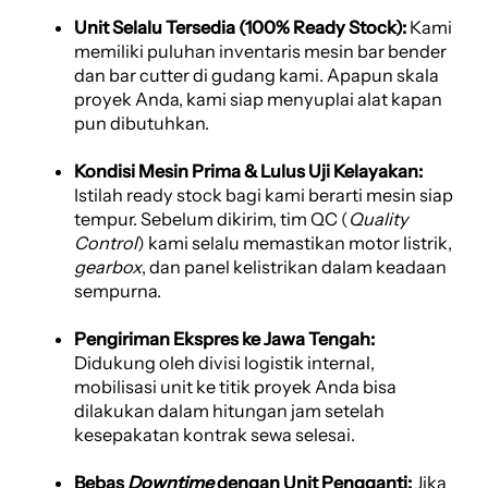
Unit Selalu Tersedia (100% Ready Stock):
Kami
memiliki puluhan inventaris mesin bar bender
dan bar cutter di gudang kami. Apapun skala
proyek Anda, kami siap menyuplai alat kapan
pun dibutuhkan.
Kondisi Mesin Prima & Lulus Uji Kelayakan:
Istilah ready stock bagi kami berarti mesin siap
tempur. Sebelum dikirim, tim QC (
Quality
Control
) kami selalu memastikan motor listrik,
gearbox
, dan panel kelistrikan dalam keadaan
sempurna.
Pengiriman Ekspres ke Jawa Tengah:
Didukung oleh divisi logistik internal,
mobilisasi unit ke titik proyek Anda bisa
dilakukan dalam hitungan jam setelah
kesepakatan kontrak sewa selesai.
Bebas
Downtime
dengan Unit Pengganti:
Jika